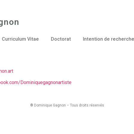
gnon
Curriculum Vitae
Doctorat
Intention de recherch
on.art
book.com/Dominiquegagnonartiste
® Dominique Gagnon – Tous droits réservés